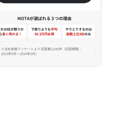
MOTAが選ばれる３つの理由
大20社が競うか
下取りよりも
平均
やりとりするのは
ら
高く売れる！
30.3万円お得
高額上位3社
のみ
※当社実施アンケートより 回答数3,645件（回答期間：
2023年6月～2024年5月）