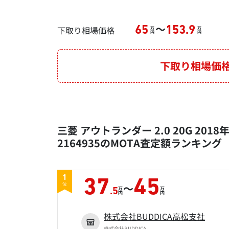
～
下取り相場価格
65
153.9
万
万
円
円
下取り相場価
三菱 アウトランダー 2.0 20G 201
2164935のMOTA査定額ランキング
1
37
45
～
位
万
万
.5
円
円
株式会社BUDDICA高松支社
株式会社BUDDICA