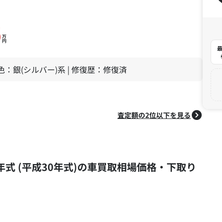
5
万
円
最
| 色：銀(シルバー)系 | 修復歴：修復済
査定額の2位以下を見る
18年式 (平成30年式)の車買取相場価格・下取り