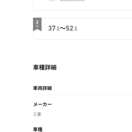
2
～
位
37
52
万
万
円
円
車種詳細
車両詳細
メーカー
三菱
車種