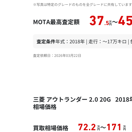
※写真は特定のグレードのものを全グレードに共有しています
37
4
MOTA最高査定額
～
万
.5
円
査定条件
年式：2018年 | 走行：～17万キロ 
査定依頼日：2026年03月22日
三菱 アウトランダー 2.0 20G 20
相場価格
～
72.2
171
買取相場価格
万
万
円
円