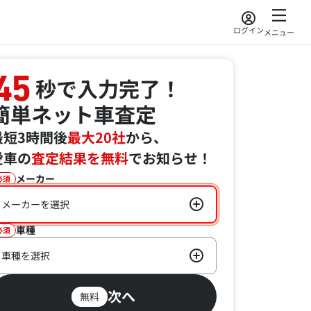
ログイン
メニュー
45
秒で入力完了！
簡単ネット車査定
最短3時間後
最大20社
から、
愛車の
査定結果を無料
でお知らせ！
メーカー
必須
メーカーを選択
車種
必須
車種を選択
次へ
無料