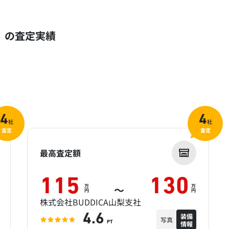
ち）の査定実績
4
4
社
社
査定
査定
最高査定額
115
130
万
万
～
円
円
株式会社BUDDICA山梨支社
装備
4.6
写真
情報
PT