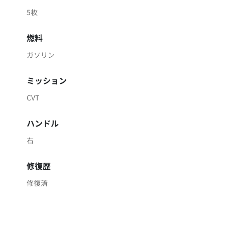
5枚
燃料
ガソリン
ミッション
CVT
ハンドル
右
修復歴
修復済