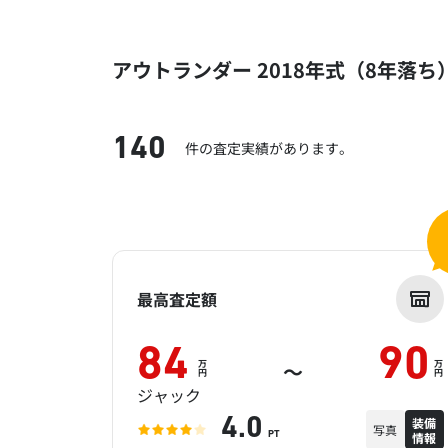
アウトランダー 2018年式（8年落
140
件の査定実績があります。
最高査定額
84
90
万
万
～
円
円
ジャック
装備
4.0
写真
情報
PT