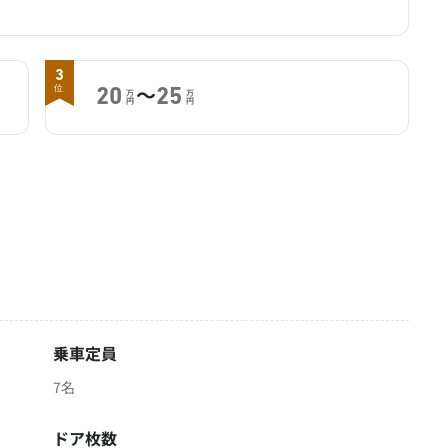
3
～
位
20
25
万
万
円
円
乗車定員
7名
ドア枚数