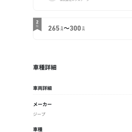
2
～
位
265
300
万
万
円
円
車種詳細
車両詳細
メーカー
ジープ
車種