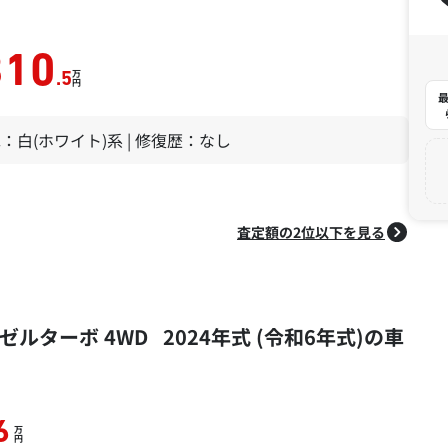
310
万
.5
円
最
 色：白(ホワイト)系 | 修復歴：なし
査定額の2位以下を見る
ルターボ 4WD 2024年式 (令和6年式)の車
6
万
円