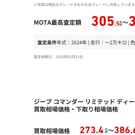
※写真は特定のグレードのものを全グレードに共有しています
305
MOTA最高査定額
～
万
.5
円
査定条件
年式：2024年 | 走行：～2万キロ |
査定依頼日：2026年03月15日
ジープ コマンダー リミテッド ディーゼ
買取相場価格・下取り相場価格
～
273.4
386.
買取相場価格
万
円