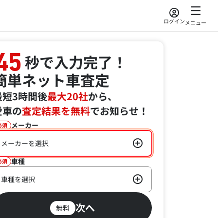
ログイン
メニュー
45
秒で入力完了！
簡単ネット車査定
最短3時間後
最大20社
から、
愛車の
査定結果を無料
でお知らせ！
メーカー
必須
メーカーを選択
車種
必須
車種を選択
次へ
無料