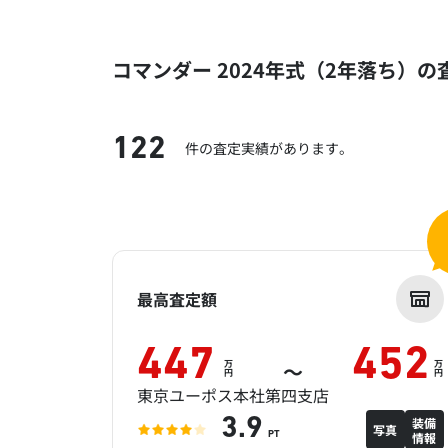
コマンダー 2024年式（2年落ち）の
122
件の査定実績があります。
最高査定額
447
452
万
万
～
円
円
東京ユーポス本社第四支店
装備
3.9
写真
情報
PT