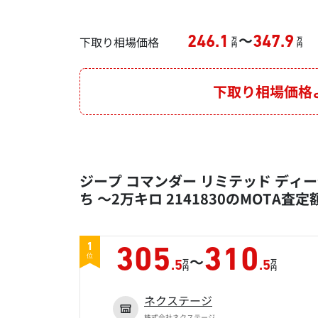
～
下取り相場価格
246.1
347.9
万
万
円
円
下取り相場価格
ジープ コマンダー リミテッド ディーゼ
ち ～2万キロ 2141830のMOTA査
1
305
310
～
位
万
万
.5
.5
円
円
ネクステージ
株式会社ネクステージ