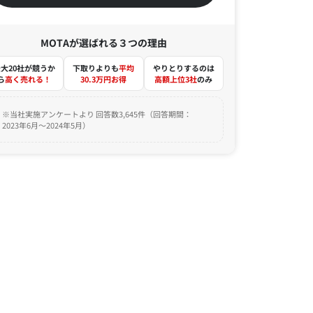
MOTAが選ばれる３つの理由
大20社が競うか
下取りよりも
平均
やりとりするのは
ら
高く売れる！
30.3万円お得
高額上位3社
のみ
※当社実施アンケートより 回答数3,645件（回答期間：
2023年6月～2024年5月）