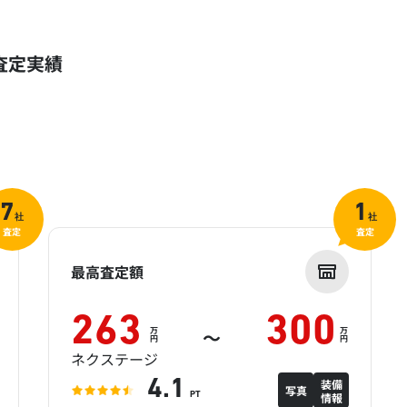
査定実績
7
1
社
社
査定
査定
最高査定額
263
300
万
万
～
円
円
ネクステージ
装備
4.1
写真
情報
PT