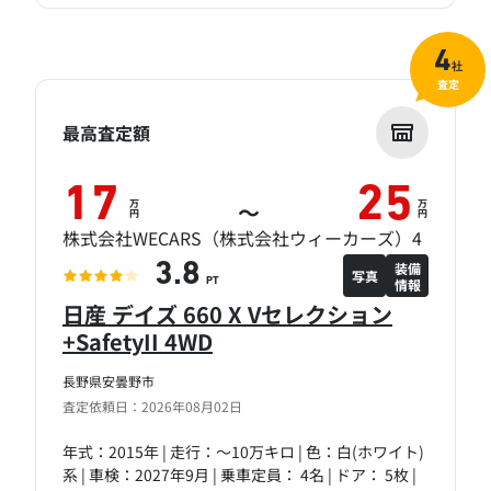
4
社
査定
最高査定額
17
25
万
万
～
円
円
株式会社WECARS（株式会社ウィーカーズ）4
装備
3.8
写真
情報
PT
日産 デイズ 660 X Vセレクション
+SafetyII 4WD
長野県安曇野市
査定依頼日：2026年08月02日
年式：2015年 | 走行：～10万キロ | 色：白(ホワイト)
系 | 車検：2027年9月 | 乗車定員： 4名 | ドア： 5枚 |