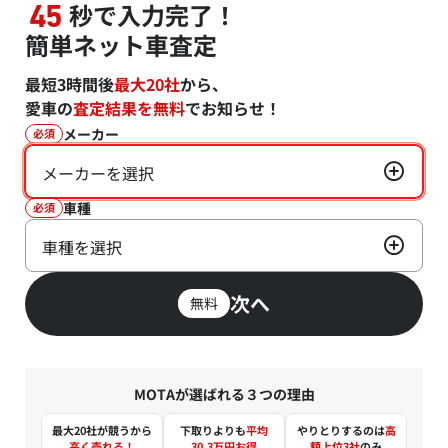
秒で入力完了！
45
簡単ネット車査定
最短3時間後
最大20社
から、
愛車の
査定結果を無料
でお知らせ！
メーカー
必須
メーカーを選択
車種
必須
車種を選択
次へ
無料
MOTAが選ばれる３つの理由
最大20社が競うから
下取りよりも
平均
やりとりするのは
高
高く売れる！
30.3万円お得
額上位3社
のみ