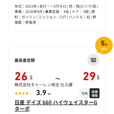
年式：2015年 | 走行：～3万キロ | 色：桃(ピンク)系 |
車検：2026年9月 | 乗車定員： 4名 | ドア： 5枚 | 燃
料：ガソリン | ミッション：CVT | ハンドル：右 | 修
復歴：修復済
5
社
査定
最高査定額
26
29
万
万
～
円
円
株式会社モトーレン埼玉 仕入課
装備
3.9
写真
情報
PT
日産 デイズ 660 ハイウェイスターG
ターボ