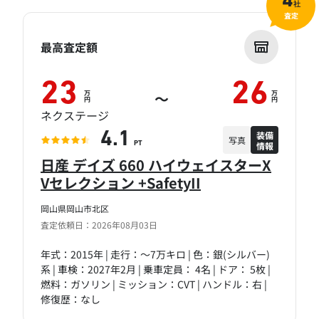
4
社
査定
最高査定額
23
26
万
万
～
円
円
ネクステージ
装備
4.1
写真
情報
PT
日産 デイズ 660 ハイウェイスターX
Vセレクション +SafetyII
岡山県岡山市北区
査定依頼日：2026年08月03日
年式：2015年 | 走行：～7万キロ | 色：銀(シルバー)
系 | 車検：2027年2月 | 乗車定員： 4名 | ドア： 5枚 |
燃料：ガソリン | ミッション：CVT | ハンドル：右 |
修復歴：なし