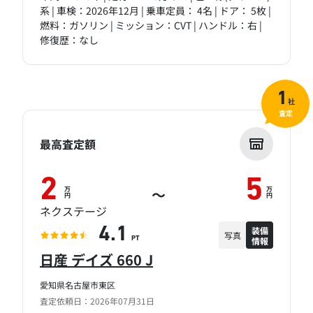
系 | 車検：2026年12月 | 乗車定員： 4名 | ドア： 5枚 |
燃料：ガソリン | ミッション：CVT | ハンドル：右 |
修復歴：なし
1
社
査定
最高査定額
2
5
万
万
～
円
円
ネクステージ
装備
4.1
写真
情報
PT
日産 デイズ 660 J
愛知県名古屋市東区
査定依頼日：2026年07月31日