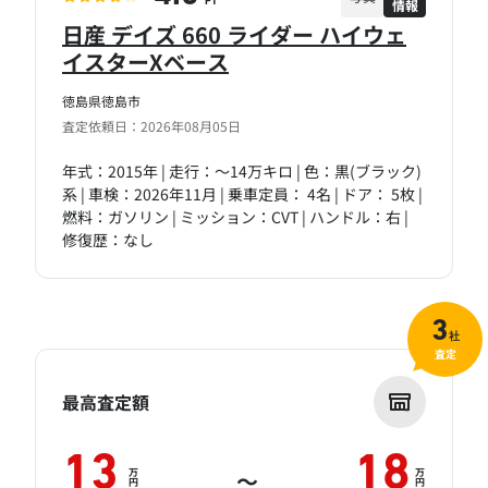
情報
PT
日産 デイズ 660 ライダー ハイウェ
イスターXベース
徳島県徳島市
査定依頼日：2026年08月05日
年式：2015年 | 走行：～14万キロ | 色：黒(ブラック)
系 | 車検：2026年11月 | 乗車定員： 4名 | ドア： 5枚 |
燃料：ガソリン | ミッション：CVT | ハンドル：右 |
修復歴：なし
3
社
査定
最高査定額
13
18
万
万
～
円
円