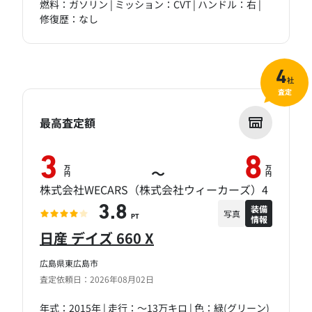
燃料：ガソリン | ミッション：CVT | ハンドル：右 |
修復歴：なし
4
社
査定
最高査定額
3
8
万
万
～
円
円
株式会社WECARS（株式会社ウィーカーズ）4
装備
3.8
写真
情報
PT
日産 デイズ 660 X
広島県東広島市
査定依頼日：2026年08月02日
年式：2015年 | 走行：～13万キロ | 色：緑(グリーン)