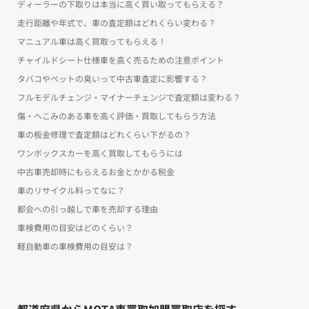
ディーラーの下取りは本当に高く買い取ってもらえる？
走行距離や年式で、車の査定額はどれくらい変わる？
マニュアル車は高く買取ってもらえる！
チャイルドシート仕様車を高く売るための注意ポイント
タバコやペットの臭いって中古車査定に影響する？
フルモデルチェンジ・マイナーチェンジで査定額は変わる？
傷・へこみのある車を高く評価・買取してもらう方法
車の板金修理で査定額はどれくらい下がるの？
ワンボックスカーを高く買取してもらうには
中古車売却時にもらえるお金とかかる税金
車のリサイクル料ってなに？
都会への引っ越しで車を売却する理由
車検費用の目安はどのくらい？
軽自動車の車検費用の目安は？