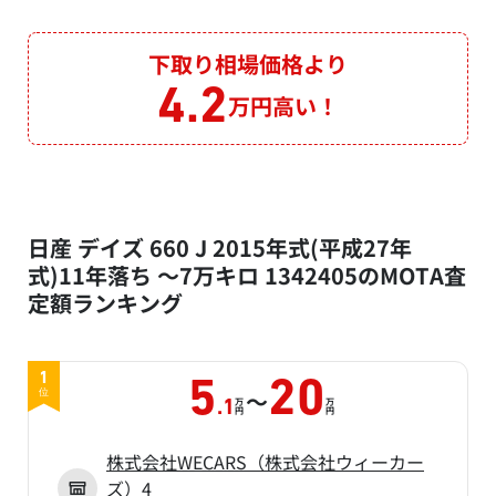
下取り相場価格より
4.2
万円高い！
日産 デイズ 660 J 2015年式(平成27年
式)11年落ち ～7万キロ 1342405のMOTA査
定額ランキング
1
5
20
～
位
万
万
.1
円
円
株式会社WECARS（株式会社ウィーカー
ズ）4