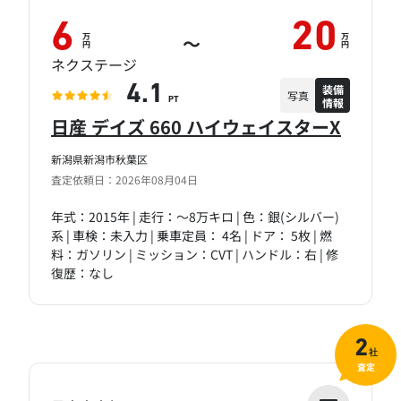
6
20
万
万
～
円
円
ネクステージ
装備
4.1
写真
情報
PT
日産 デイズ 660 ハイウェイスターX
新潟県新潟市秋葉区
査定依頼日：2026年08月04日
年式：2015年 | 走行：～8万キロ | 色：銀(シルバー)
系 | 車検：未入力 | 乗車定員： 4名 | ドア： 5枚 | 燃
料：ガソリン | ミッション：CVT | ハンドル：右 | 修
復歴：なし
2
社
査定