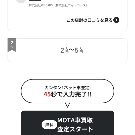
株式会社WECARS（株式会社ウィーカーズ）
この店舗の口コミを見る
2
～
位
万
万
2
5
円
円
カンタン! ネット車査定!
45
秒で入力完了!!
MOTA車買取
無料
査定スタート