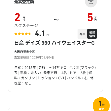
最高査定額
2
5
万
万
～
円
円
ネクステージ
装備
4.1
写真
情報
PT
日産 デイズ 660 ハイウェイスターG
大阪府堺市中区
査定依頼日：2026年08月04日
年式：2015年 | 走行：～14万キロ | 色：黒(ブラック)
系 | 車検：未入力 | 乗車定員： 4名 | ドア： 5枚 | 燃
料：ガソリン | ミッション：CVT | ハンドル：右 | 修
復歴：なし
1
社
査定