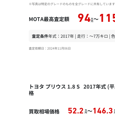
※写真は特定のグレードのものを全グレードに共有しています
94
11
MOTA最高査定額
～
万
円
査定条件
年式：2017年 | 走行：～7万キロ |
査定依頼日：2024年11月06日
トヨタ プリウス 1.8 S 2017年
格
～
52.2
146.3
買取相場価格
万
円