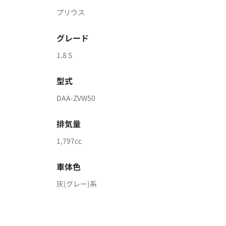
プリウス
グレード
1.8 S
型式
DAA-ZVW50
排気量
1,797cc
車体色
灰(グレー)系