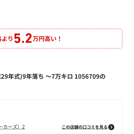
5.2
格より
万円高い！
成29年式)9年落ち ～7万キロ 1056709の
ーカーズ）2
この店舗の口コミを見る