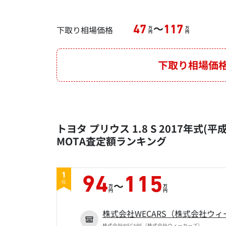
～
下取り相場価格
47
117
万
万
円
円
下取り相場価
トヨタ プリウス 1.8 S 2017年式(平
MOTA査定額ランキング
1
94
115
～
位
万
万
円
円
株式会社WECARS（株式会社ウィ
株式会社WECARS（株式会社ウィーカーズ）