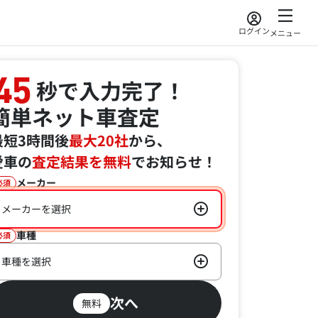
ログイン
メニュー
45
秒で入力完了！
簡単ネット車査定
最短3時間後
最大20社
から、
愛車の
査定結果を無料
でお知らせ！
メーカー
必須
メーカーを選択
車種
必須
車種を選択
次へ
無料