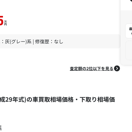
5
万
円
最
 色：灰(グレー)系 | 修復歴：なし
査定額の2位以下を見る
式 (平成29年式)の車買取相場価格・下取り相場価
万
円