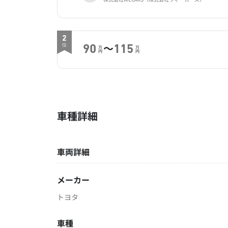
2
～
位
90
115
万
万
円
円
車種詳細
車両詳細
メーカー
トヨタ
車種