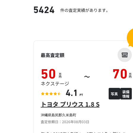
5424
件の査定実績があります。
最高査定額
50
70
万
万
～
円
円
ネクステージ
装備
4.1
写真
情報
PT
トヨタ プリウス 1.8 S
沖縄県島尻郡久米島町
査定依頼日：2026年08月03日