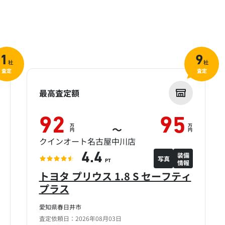
1
9
社
社
査定
査定
最高査定額
92
95
万
万
～
円
円
クインオート名古屋中川店
装備
4.4
写真
情報
PT
トヨタ プリウス 1.8 S セーフティ
プラス
愛知県春日井市
査定依頼日：2026年08月03日