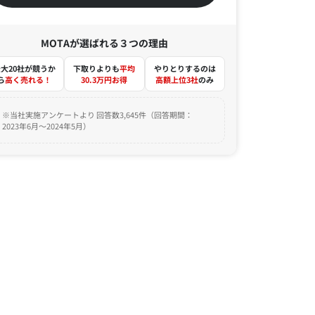
MOTAが選ばれる３つの理由
大20社が競うか
下取りよりも
平均
やりとりするのは
ら
高く売れる！
30.3万円お得
高額上位3社
のみ
※当社実施アンケートより 回答数3,645件（回答期間：
2023年6月～2024年5月）