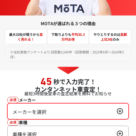
MOTAが選ばれる３つの理由
最大20社が競うから
高
下取りよりも
平均30.3
やりとりするのは
高額
く売れる！
万円お得
上位3社
のみ
※当社実施アンケートより 回答数3,645件（回答期間：2023年6月～2024年5
月）
秒で入力完了！
45
カンタンネット車査定！
最短3時間後
愛車の査定結果を無料でお知らせ
メーカー
必須
メーカーを選択
車種
必須
車種を選択