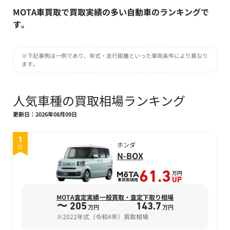
MOTA車買取で買取実績の多い自動車のランキングで
す。
※下記事例は一例であり、年式・走行距離といった車両条件により異なり
ます。
人気車種の買取相場ランキング
更新日：2026年08月09日
1
ホンダ
位
N-BOX
万円
61.3
車買取価格
UP
MOTA査定実績
一般買取・査定下取り相場
〜 205
143.7
万円
万円
※2022年式（令和4年）買取相場