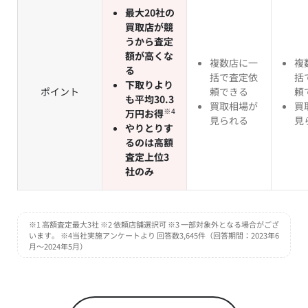
最大20社の
買取店が競
うから査定
額が高くな
複数店に一
複
る
括で査定依
括
下取りより
ポイント
頼できる
頼
も平均30.3
買取相場が
買
※4
万円お得
見られる
見
やりとりす
るのは高額
査定上位3
社のみ
※1 高額査定最大3社 ※2 依頼店舗選択可 ※3 一部対象外となる場合がござ
います。 ※4当社実施アンケートより 回答数3,645件（回答期間：2023年6
月～2024年5月）