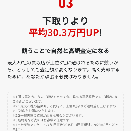
下取りより
平均30.3万円UP
!
競うことで自然と高額査定になる
最大20社の買取店が上位3社に選ばれるために競うか
ら、どうしても査定額が高くなります。高く売却する
ために、あなたが頑張る必要はありません。
※1 同じ買取店からのご連絡であっても、異なる電話番号でのご連絡にな
る場合がございます。
※2.1 最大20社の結果開示と同時に、上位3社よりご連絡差し上げますの
でご対応をお願いいたします。
※2.2 一部実車の確認が必要な場合がございます。
※3 最終的なご売却はお客様の任意です。
※4当社実施アンケートより 回答数3,645件（回答期間：2023年6月～2024
年5月）