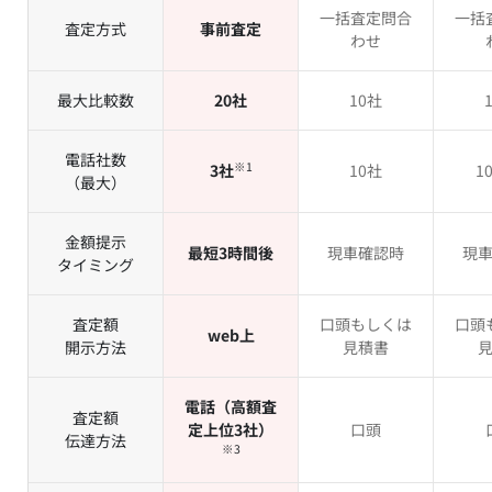
一括査定問合
一括
査定方式
事前査定
わせ
最大比較数
20社
10社
電話社数
※1
3社
10社
1
（最大）
金額提示
最短3時間後
現車確認時
現
タイミング
査定額
口頭もしくは
口頭
web上
開示方法
見積書
電話（高額査
査定額
定上位3社）
口頭
伝達方法
※3