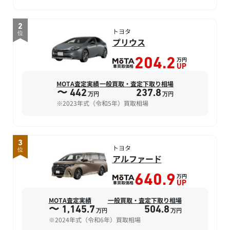
2
トヨタ
位
プリウス
万円
204.2
車買取価格
UP
MOTA査定実績
一般買取・査定下取り相場
〜 442
237.8
万円
万円
※2023年式（令和5年）買取相場
3
トヨタ
位
アルファード
万円
640.9
車買取価格
UP
MOTA査定実績
一般買取・査定下取り相場
〜 1,145.7
504.8
万円
万円
※2024年式（令和6年）買取相場