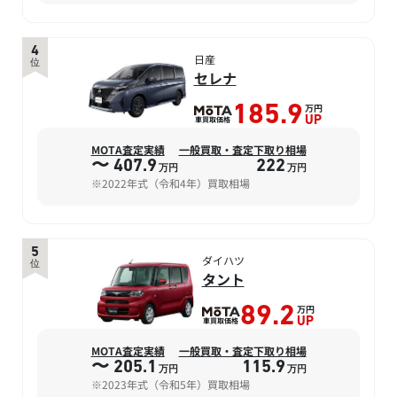
4
日産
位
セレナ
万円
185.9
車買取価格
UP
MOTA査定実績
一般買取・査定下取り相場
〜 407.9
222
万円
万円
※2022年式（令和4年）買取相場
5
ダイハツ
位
タント
万円
89.2
車買取価格
UP
MOTA査定実績
一般買取・査定下取り相場
〜 205.1
115.9
万円
万円
※2023年式（令和5年）買取相場