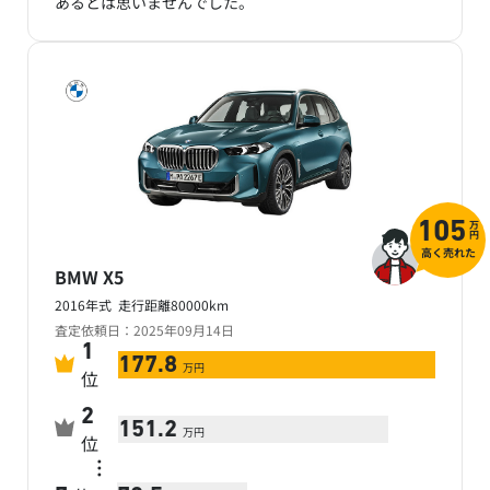
あるとは思いませんでした。
万
105
円
高く売れた
BMW X5
2016年式 走行距離80000km
査定依頼日：2025年09月14日
1
177.8
万円
位
2
151.2
万円
位
…