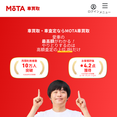
ログイン
メニュー
車買取・車査定ならMOTA車買取
愛車
の
最高額
が
わかる
！
やりとりするのは
高額査定の
上位
3
社
だけ