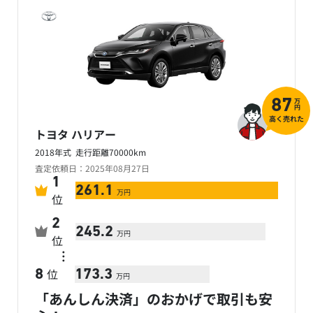
万
87
円
高く売れた
トヨタ ハリアー
2018年式 走行距離70000km
査定依頼日：2025年08月27日
1
261.1
万円
位
2
245.2
万円
位
…
位
8
173.3
万円
「あんしん決済」のおかげで取引も安