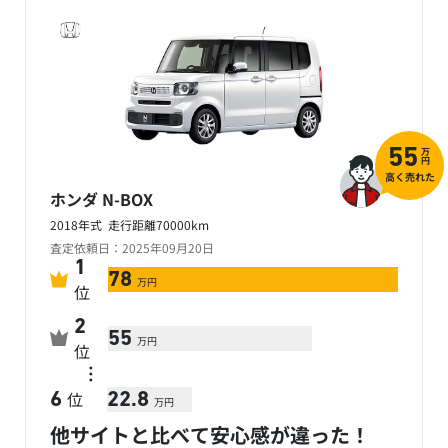
万
55
円
高く売れた
ホンダ N-BOX
2018年式 走行距離70000km
査定依頼日：2025年09月20日
1
78
万円
位
2
55
万円
位
…
位
6
22.8
万円
他サイトと比べて安心感が違った！