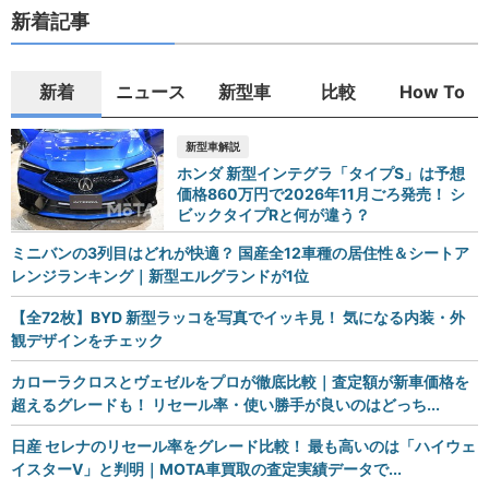
新着記事
新着
ニュース
新型車
比較
How To
新型車解説
ホンダ 新型インテグラ「タイプS」は予想
価格860万円で2026年11月ごろ発売！ シ
ビックタイプRと何が違う？
ミニバンの3列目はどれが快適？ 国産全12車種の居住性＆シートア
レンジランキング｜新型エルグランドが1位
【全72枚】BYD 新型ラッコを写真でイッキ見！ 気になる内装・外
観デザインをチェック
カローラクロスとヴェゼルをプロが徹底比較｜査定額が新車価格を
超えるグレードも！ リセール率・使い勝手が良いのはどっち...
日産 セレナのリセール率をグレード比較！ 最も高いのは「ハイウェ
イスターV」と判明｜MOTA車買取の査定実績データで...