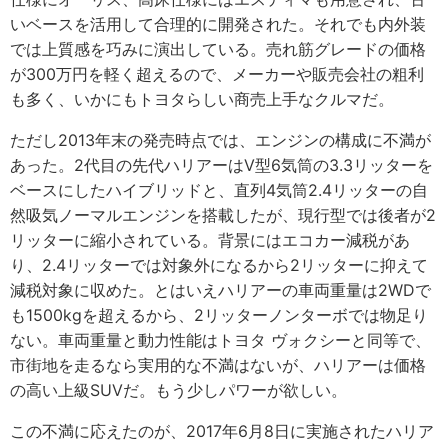
いベースを活用して合理的に開発された。それでも内外装
では上質感を巧みに演出している。売れ筋グレードの価格
が300万円を軽く超えるので、メーカーや販売会社の粗利
も多く、いかにもトヨタらしい商売上手なクルマだ。
ただし2013年末の発売時点では、エンジンの構成に不満が
あった。2代目の先代ハリアーはV型6気筒の3.3リッターを
ベースにしたハイブリッドと、直列4気筒2.4リッターの自
然吸気ノーマルエンジンを搭載したが、現行型では後者が2
リッターに縮小されている。背景にはエコカー減税があ
り、2.4リッターでは対象外になるから2リッターに抑えて
減税対象に収めた。とはいえハリアーの車両重量は2WDで
も1500kgを超えるから、2リッターノンターボでは物足り
ない。車両重量と動力性能はトヨタ ヴォクシーと同等で、
市街地を走るなら実用的な不満はないが、ハリアーは価格
の高い上級SUVだ。もう少しパワーが欲しい。
この不満に応えたのが、2017年6月8日に実施されたハリア