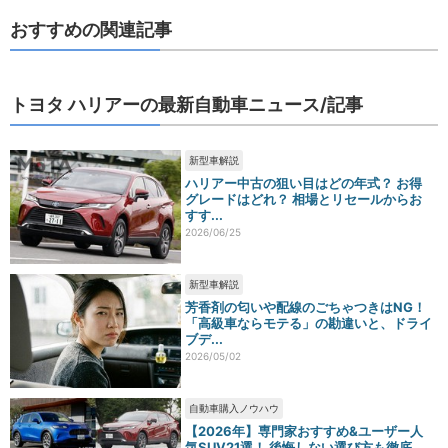
おすすめの関連記事
トヨタ ハリアーの最新自動車ニュース/記事
新型車解説
ハリアー中古の狙い目はどの年式？ お得
グレードはどれ？ 相場とリセールからお
すす...
2026/06/25
新型車解説
芳香剤の匂いや配線のごちゃつきはNG！
「高級車ならモテる」の勘違いと、ドライ
ブデ...
2026/05/02
自動車購入ノウハウ
【2026年】専門家おすすめ&ユーザー人
気SUV21選！ 後悔しない選び方も徹底...