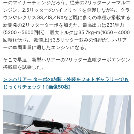
ーのマイナーチェンジだろう。従来の2リッターノーマルエ
ンジン、2.5リッターのハイブリッドを踏襲しながら、クラ
ウンやレクサスGS／IS／NXなど既に多くの車種が搭載する
新開発の2リッターターボを加えた。最高出力は231馬力
(5200～5600回転)、最大トルクは35.7kg-m(1650～4000
回転)だから、数値上は3.5リッター並みの性能だ。ハリア
ーの車両重量に適したエンジンになる。
そこで早速、新型ハリアーの2リッター直噴ターボエンジン
搭載車を試乗した。
＞＞ハリアー ターボの内装・外装をフォトギャラリーでも
じっくりチェック！[画像50枚]