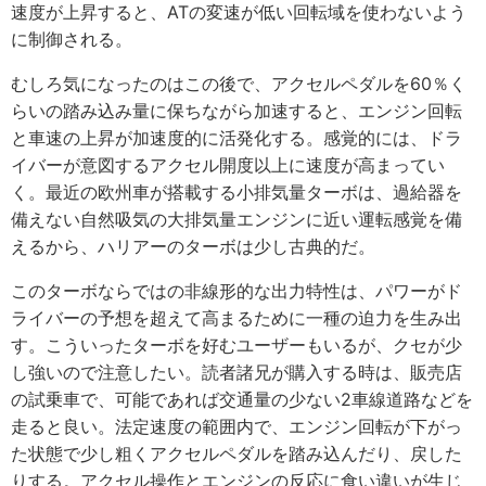
速度が上昇すると、ATの変速が低い回転域を使わないよう
に制御される。
むしろ気になったのはこの後で、アクセルペダルを60％く
らいの踏み込み量に保ちながら加速すると、エンジン回転
と車速の上昇が加速度的に活発化する。感覚的には、ドラ
イバーが意図するアクセル開度以上に速度が高まってい
く。最近の欧州車が搭載する小排気量ターボは、過給器を
備えない自然吸気の大排気量エンジンに近い運転感覚を備
えるから、ハリアーのターボは少し古典的だ。
このターボならではの非線形的な出力特性は、パワーがド
ライバーの予想を超えて高まるために一種の迫力を生み出
す。こういったターボを好むユーザーもいるが、クセが少
し強いので注意したい。読者諸兄が購入する時は、販売店
の試乗車で、可能であれば交通量の少ない2車線道路などを
走ると良い。法定速度の範囲内で、エンジン回転が下がっ
た状態で少し粗くアクセルペダルを踏み込んだり、戻した
りする。アクセル操作とエンジンの反応に食い違いが生じ