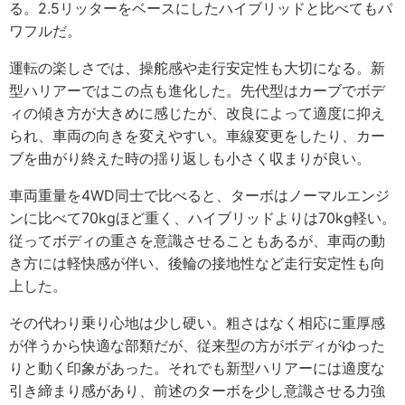
る。2.5リッターをベースにしたハイブリッドと比べてもパ
ワフルだ。
運転の楽しさでは、操舵感や走行安定性も大切になる。新
型ハリアーではこの点も進化した。先代型はカーブでボデ
ィの傾き方が大きめに感じたが、改良によって適度に抑え
られ、車両の向きを変えやすい。車線変更をしたり、カー
ブを曲がり終えた時の揺り返しも小さく収まりが良い。
車両重量を4WD同士で比べると、ターボはノーマルエンジ
ンに比べて70kgほど重く、ハイブリッドよりは70kg軽い。
従ってボディの重さを意識させることもあるが、車両の動
き方には軽快感が伴い、後輪の接地性など走行安定性も向
上した。
その代わり乗り心地は少し硬い。粗さはなく相応に重厚感
が伴うから快適な部類だが、従来型の方がボディがゆった
りと動く印象があった。それでも新型ハリアーには適度な
引き締まり感があり、前述のターボを少し意識させる力強