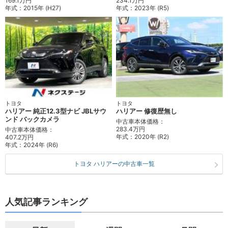
169.1万円
234.1万円
年式：
2015年 (H27)
年式：
2023年 (R5)
トヨタ
トヨタ
ハリアー 純正12.3型ナビ JBLサウ
ハリアー 修復歴無し
ンド バックカメラ
中古車本体価格：
283.4万円
中古車本体価格：
年式：
2020年 (R2)
407.2万円
年式：
2024年 (R6)
トヨタ ハリアーの中古車一覧
人気記事ランキング