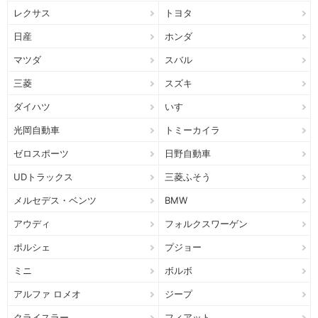
レクサス
トヨタ
日産
ホンダ
マツダ
スバル
三菱
スズキ
ダイハツ
いすゞ
光岡自動車
トミーカイラ
ゼロスポーツ
日野自動車
UDトラックス
三菱ふそう
メルセデス・ベンツ
BMW
アウディ
フォルクスワーゲン
ポルシェ
プジョー
ミニ
ボルボ
アルファ ロメオ
ジープ
クライスラー
フィアット