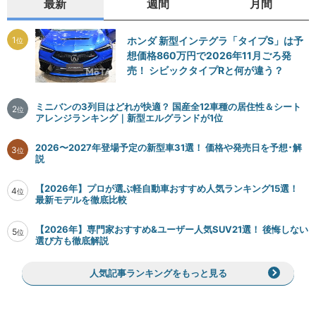
最新
週間
月間
1
ホンダ 新型インテグラ「タイプS」は予
位
想価格860万円で2026年11月ごろ発
売！ シビックタイプRと何が違う？
ミニバンの3列目はどれが快適？ 国産全12車種の居住性＆シート
2
位
アレンジランキング｜新型エルグランドが1位
2026〜2027年登場予定の新型車31選！ 価格や発売日を予想･解
3
位
説
【2026年】プロが選ぶ軽自動車おすすめ人気ランキング15選！
4
位
最新モデルを徹底比較
【2026年】専門家おすすめ&ユーザー人気SUV21選！ 後悔しない
5
位
選び方も徹底解説
人気記事ランキングをもっと見る