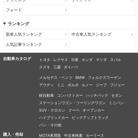
フォード
ランキング
新車人気ランキング
中古車人気ランキング
人気記事ランキング
自動車カタログ
トヨタ
レクサス
日産
ホンダ
マツダ
スバル
スズキ
三菱
ダイハツ
メルセデス・ベンツ
BMW
フォルクスワーゲン
アウディ
ミニ
ボルボ
ルノー
ジープ
プジョー
軽自動車
コンパクトカー
ハッチバック
セダン
ステーションワゴン・ツーリングワゴン
ミニバン
SUV・クロカン
クーペ
オープンカー
ハイブリッドカー
ピックアップトラック
バン・その他
購入・売却
MOTA車買取
中古車検索
カーリース