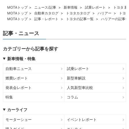
MOTAトップ
ニュース/記事
新車情報
試乗レポート
トヨタ 
MOTAトップ
自動車カタログ
トヨタカタログ
ハリアー
トヨタ
MOTAトップ
記事・レポート
トヨタの記事一覧
ハリアーの記事一
記事・ニュース
カテゴリーから記事を探す
新車情報・特集
自動車ニュース
試乗レポート
燃費レポート
新型車解説
発表会レポート
人気新型車比較
特集
コラム
カーライフ
モーターショー
イベントレポート
購入ガイド
エンタメ