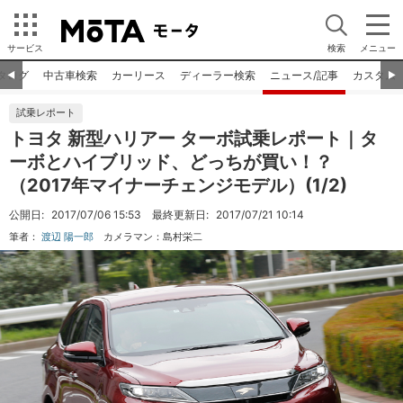
サービス
検索
メニュー
タログ
中古車検索
カーリース
ディーラー検索
ニュース/記事
カスタム
◀︎
▶︎
試乗レポート
トヨタ 新型ハリアー ターボ試乗レポート｜タ
ーボとハイブリッド、どっちが買い！？
（2017年マイナーチェンジモデル）(1/2)
公開日:
2017/07/06 15:53
最終更新日:
2017/07/21 10:14
筆者：
渡辺 陽一郎
カメラマン：
島村栄二