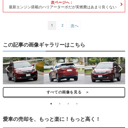
最新エンジン搭載のハリアーターボだが実燃費はあまり良くない
1
2
次へ
この記事の画像ギャラリーはこちら
ら
すべての画像を見る ＞
愛車の売却を、もっと楽に！もっと高く！