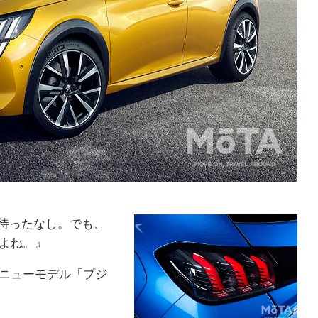
は待ったなし。でも、
よね。』
ニューモデル「プジ
。