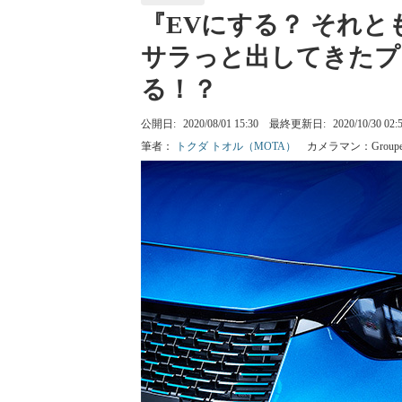
『EVにする？ それと
サラっと出してきたプ
る！？
公開日:
2020/08/01 15:30
最終更新日:
2020/10/30 02:
筆者：
トクダ トオル（MOTA）
カメラマン：
Group