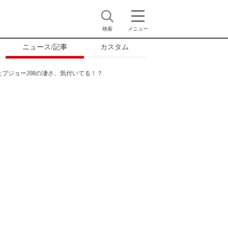
検索
メニュー
ニュース/記事
カスタム
たプジョー208の凄さ、気付いてる！？