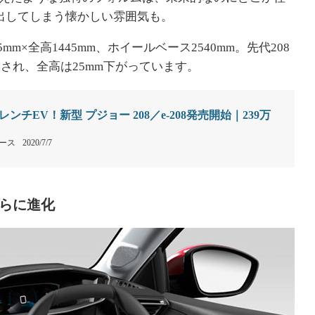
い出してしまう懐かしい雰囲気も。
5mm×全高1445mm、ホイールベース2540mm。先代208
スされ、全高は25mm下がっています。
チEV！新型 プジョー 208／e-208発売開始｜239万
ース
2020/7/7
さらに進化