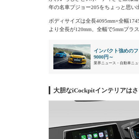
年の名車プジョー205をちょっと思
ボディサイズは全長4095mm×全幅174
より全長が120mm、全幅で5mmプラ
インパクト強めのフレン
9000円～
業界ニュース・自動車ニュ
大胆なiCockpitインテリアは