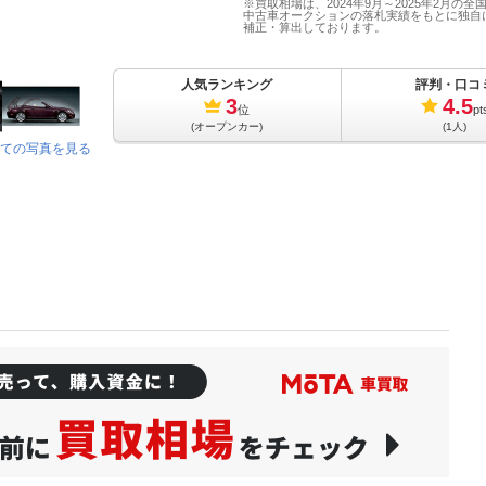
※買取相場は、2024年9月～2025年2月の全
中古車オークションの落札実績をもとに独自
補正・算出しております。
人気ランキング
評判・口コ
3
4.5
位
pt
(オープンカー)
(1人)
ての写真を見る