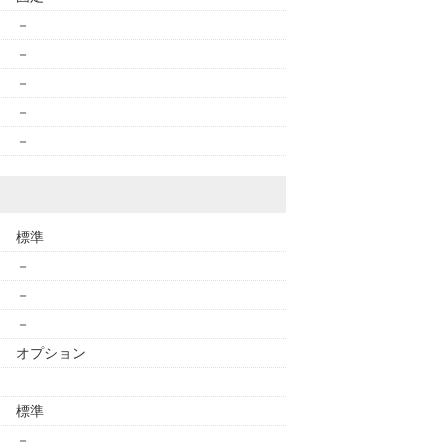
－
－
－
－
－
標準
－
－
－
オプション
標準
－