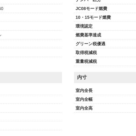
40
JC08モード燃費
10・15モード燃費
環境認定
ル
燃費基準達成
グリーン税優遇
取得税減税
重量税減税
内寸
室内全長
室内全幅
室内全高