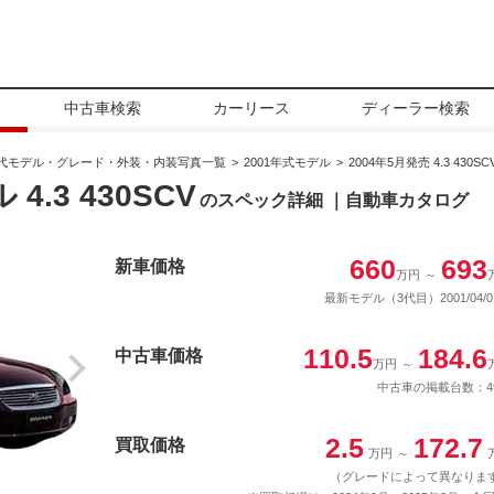
中古車検索
カーリース
ディーラー検索
代モデル・グレード・外装・内装写真一覧
2001年式モデル
2004年5月発売 4.3 430SC
4.3 430SCV
のスペック詳細 ｜自動車カタログ
660
693
新車価格
万円
～
最新モデル（3代目）2001/04/0
110.5
184.6
中古車価格
万円
～
中古車の掲載台数：4
2.5
172.7
買取価格
万円
～
（グレードによって異なりま