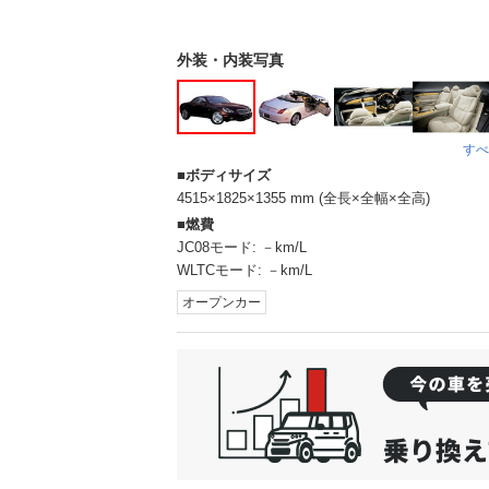
外装・内装写真
すべ
ボディサイズ
4515×1825×1355 mm (全長×全幅×全高)
燃費
JC08モード:
－km/L
WLTCモード:
－km/L
オープンカー