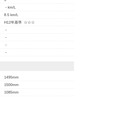
－km/L
8.5 km/L
H12年基準 ☆☆☆
－
－
－
－
1495mm
1500mm
1085mm