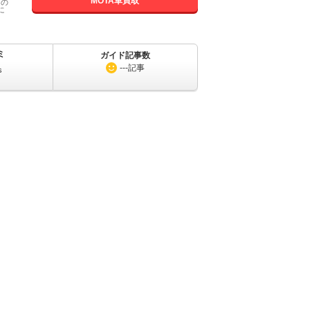
MOTA車買取
国の
に
ミ
ガイド記事数
---
記事
s