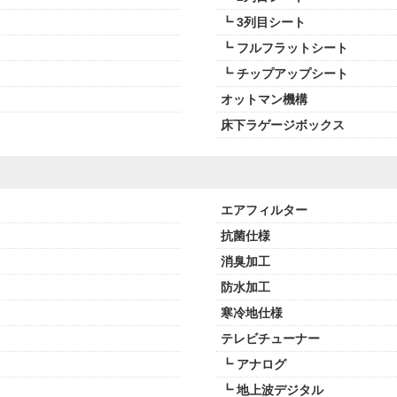
┗ 3列目シート
┗ フルフラットシート
┗ チップアップシート
オットマン機構
床下ラゲージボックス
エアフィルター
抗菌仕様
消臭加工
防水加工
寒冷地仕様
テレビチューナー
┗ アナログ
┗ 地上波デジタル