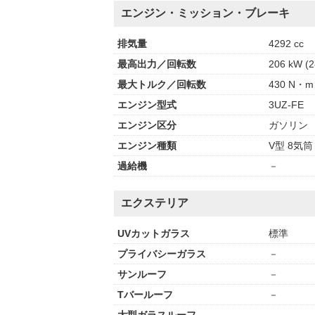
エンジン・ミッション・ブレーキ
排気量
4292 cc
最高出力／回転数
206 kW (2
最大トルク／回転数
430 N・m 
エンジン型式
3UZ-FE
エンジン区分
ガソリン
エンジン種類
V型 8気筒
過給機
－
エクステリア
UVカットガラス
標準
プライバシーガラス
－
サンルーフ
－
Tバールーフ
－