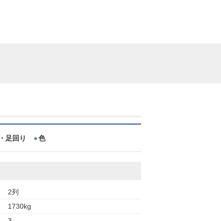
・足回り
色
2列
1730kg
3