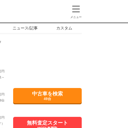
メニュー
ニュース/記事
カスタム
V
万円
1～
中古車を検索
万円
49台
9台
万円
無料査定スタート
す）