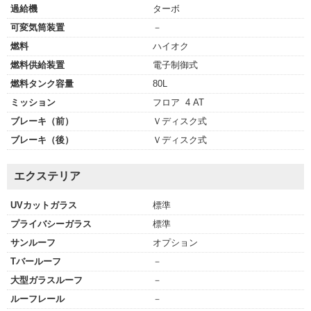
過給機
ターボ
可変気筒装置
－
燃料
ハイオク
燃料供給装置
電子制御式
燃料タンク容量
80L
ミッション
フロア 4 AT
ブレーキ（前）
Ｖディスク式
ブレーキ（後）
Ｖディスク式
エクステリア
UVカットガラス
標準
プライバシーガラス
標準
サンルーフ
オプション
Tバールーフ
－
大型ガラスルーフ
－
ルーフレール
－