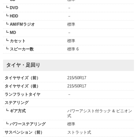
┗ DVD
－
┗ HDD
－
┗ AM/FMラジオ
標準
┗ MD
－
┗ カセット
標準
┗ スピーカー数
標準 6
タイヤ・足回り
タイヤサイズ（前）
215/50R17
タイヤサイズ（後）
215/50R17
ランフラットタイヤ
－
ステアリング
┗ ギア方式
パワーアシスト付ラック & ピニオン
式
┗ パワーステアリング
標準
サスペンション（前）
ストラット式