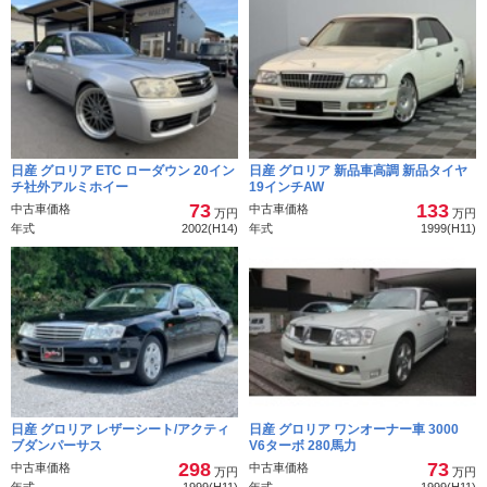
日産 グロリア ETC ローダウン 20イン
日産 グロリア 新品車高調 新品タイヤ
チ社外アルミホイー
19インチAW
73
133
中古車価格
中古車価格
万円
万円
年式
2002(H14)
年式
1999(H11)
日産 グロリア レザーシート/アクティ
日産 グロリア ワンオーナー車 3000
ブダンパーサス
V6ターボ 280馬力
298
73
中古車価格
中古車価格
万円
万円