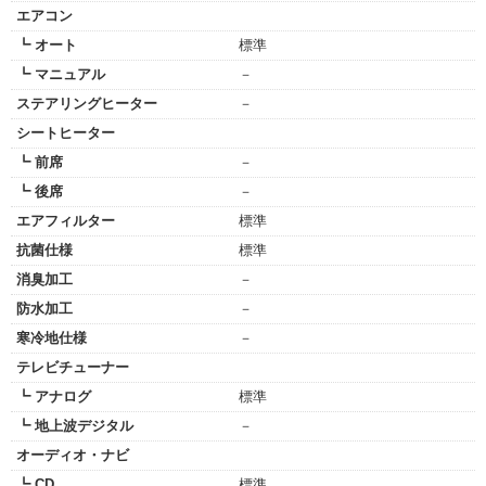
エアコン
┗ オート
標準
┗ マニュアル
－
ステアリングヒーター
－
シートヒーター
┗ 前席
－
┗ 後席
－
エアフィルター
標準
抗菌仕様
標準
消臭加工
－
防水加工
－
寒冷地仕様
－
テレビチューナー
┗ アナログ
標準
┗ 地上波デジタル
－
オーディオ・ナビ
┗ CD
標準