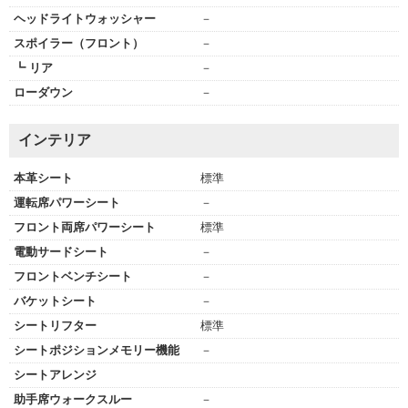
ヘッドライトウォッシャー
－
スポイラー（フロント）
－
┗ リア
－
ローダウン
－
インテリア
本革シート
標準
運転席パワーシート
－
フロント両席パワーシート
標準
電動サードシート
－
フロントベンチシート
－
バケットシート
－
シートリフター
標準
シートポジションメモリー機能
－
シートアレンジ
助手席ウォークスルー
－