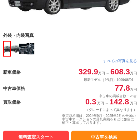
外装・内装写真
すべての写真を見る
329.9
608.3
新車価格
万円
～
万円
最新モデル（4代目）1999/06/01～
77.8
中古車価格
万円
中古車の掲載台数：28台
0.3
142.8
買取価格
万円
～
万円
（グレードによって異なります）
※買取相場は、2024年9月～2025年2月の全国の
中古車オークションの落札実績をもとに独自に
補正・算出しております。
無料査定スタート
中古車を検索