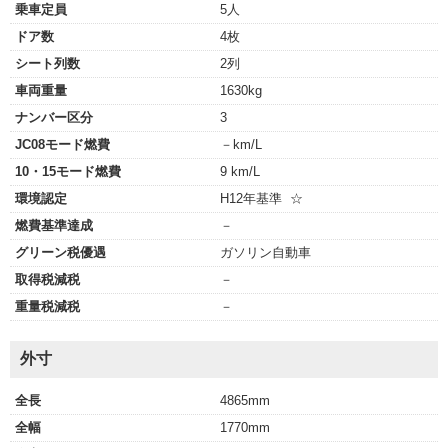
乗車定員
5人
ドア数
4枚
シート列数
2列
車両重量
1630kg
ナンバー区分
3
JC08モード燃費
－km/L
10・15モード燃費
9 km/L
環境認定
H12年基準 ☆
燃費基準達成
－
グリーン税優遇
ガソリン自動車
取得税減税
－
重量税減税
－
外寸
全長
4865mm
全幅
1770mm