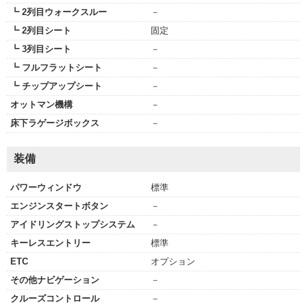
┗ 2列目ウォークスルー
－
┗ 2列目シート
固定
┗ 3列目シート
－
┗ フルフラットシート
－
┗ チップアップシート
－
オットマン機構
－
床下ラゲージボックス
－
装備
パワーウィンドウ
標準
エンジンスタートボタン
－
アイドリングストップシステム
－
キーレスエントリー
標準
ETC
オプション
その他ナビゲーション
－
クルーズコントロール
－