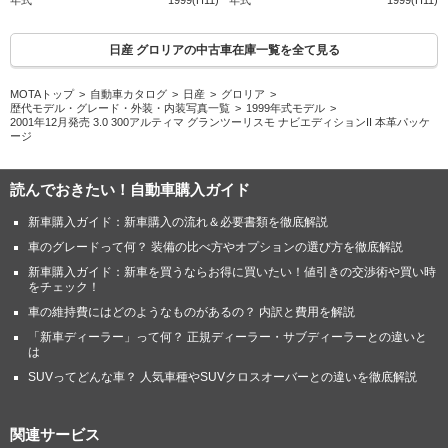
年式
1999(H11)
年式
1999(H11)
日産 グロリアの中古車在庫一覧を全て見る
MOTAトップ
自動車カタログ
日産
グロリア
歴代モデル・グレード・外装・内装写真一覧
1999年式モデル
2001年12月発売 3.0 300アルティマ グランツーリスモ ナビエディションII 本革パッケ
ージ
読んでおきたい！自動車購入ガイド
新車購入ガイド：新車購入の流れ＆必要書類を徹底解説
車のグレードって何？ 装備の比べ方やオプションの選び方を徹底解説
新車購入ガイド：新車を買うならお得に買いたい！値引きの交渉術や買い時
をチェック！
車の維持費にはどのようなものがあるの？ 内訳と費用を解説
「新車ディーラー」って何？ 正規ディーラー・サブディーラーとの違いと
は
SUVってどんな車？ 人気車種やSUVクロスオーバーとの違いを徹底解説
関連サービス