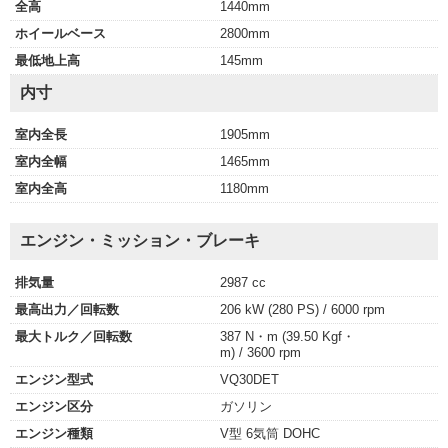
全高
1440mm
ホイールベース
2800mm
最低地上高
145mm
内寸
室内全長
1905mm
室内全幅
1465mm
室内全高
1180mm
エンジン・ミッション・ブレーキ
排気量
2987 cc
最高出力／回転数
206 kW (280 PS) / 6000 rpm
最大トルク／回転数
387 N・m (39.50 Kgf・
m) / 3600 rpm
エンジン型式
VQ30DET
エンジン区分
ガソリン
エンジン種類
V型 6気筒 DOHC