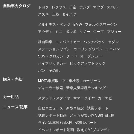
自動車カタログ
トヨタ
レクサス
日産
ホンダ
マツダ
スバル
スズキ
三菱
ダイハツ
メルセデス・ベンツ
BMW
フォルクスワーゲン
アウディ
ミニ
ボルボ
ルノー
ジープ
プジョー
軽自動車
コンパクトカー
ハッチバック
セダン
ステーションワゴン・ツーリングワゴン
ミニバン
SUV・クロカン
クーペ
オープンカー
ハイブリッドカー
ピックアップトラック
バン・その他
購入・売却
MOTA車買取
中古車検索
カーリース
ディーラー検索
新車人気車種ランキング
カー用品
スタッドレスタイヤ
サマータイヤ
カーナビ
ニュース/記事
自動車ニュース
新型車解説
試乗レポート
試乗レポート動画
どっちが買い!? VS徹底比較
ライバル車種3台比較
燃費レポート
イベントレポート動画
教えてMJブロンディ