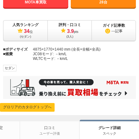
MOTA車買取
28台
人気ランキング
評判・口コミ
ガイド記事数
34
3.9
---
記事
位
pts
(セダン)
(3人)
ボディサイズ
4875×1770×1440 mm (全長×全幅×全高)
燃費
JC08モード:
－km/L
WLTCモード:
－km/L
セダン
グロリアのカタログトップへ
定
口コミ
グレード詳細
ユーザー評価
スペック