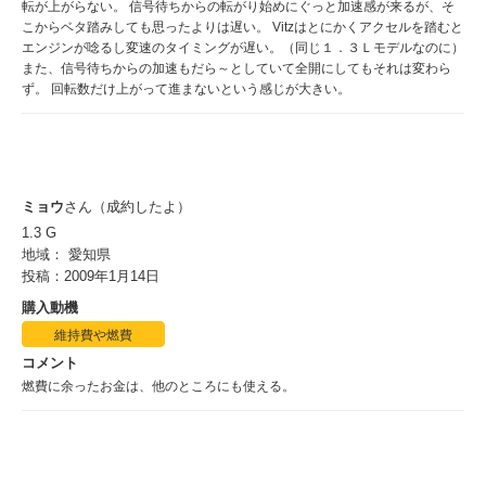
転が上がらない。 信号待ちからの転がり始めにぐっと加速感が来るが、そ
こからベタ踏みしても思ったよりは遅い。 Vitzはとにかくアクセルを踏むと
エンジンが唸るし変速のタイミングが遅い。（同じ１．３Ｌモデルなのに）
また、信号待ちからの加速もだら～としていて全開にしてもそれは変わら
ず。 回転数だけ上がって進まないという感じが大きい。
ミョウ
さん（成約したよ）
1.3 G
地域： 愛知県
投稿：2009年1月14日
購入動機
維持費や燃費
コメント
燃費に余ったお金は、他のところにも使える。