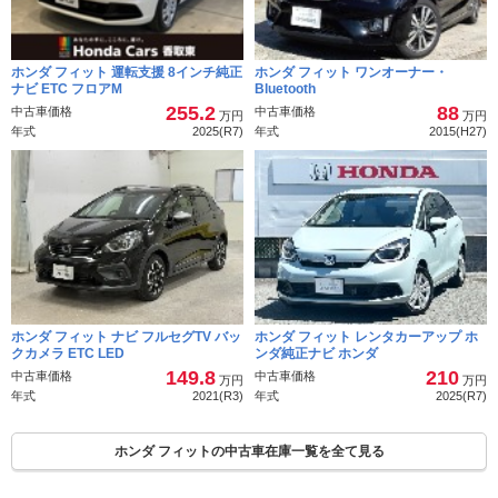
ホンダ フィット 運転支援 8インチ純正
ホンダ フィット ワンオーナー・
ナビ ETC フロアM
Bluetooth
255.2
88
中古車価格
中古車価格
万円
万円
年式
2025(R7)
年式
2015(H27)
ホンダ フィット ナビ フルセグTV バッ
ホンダ フィット レンタカーアップ ホ
クカメラ ETC LED
ンダ純正ナビ ホンダ
149.8
210
中古車価格
中古車価格
万円
万円
年式
2021(R3)
年式
2025(R7)
ホンダ フィットの中古車在庫一覧を全て見る