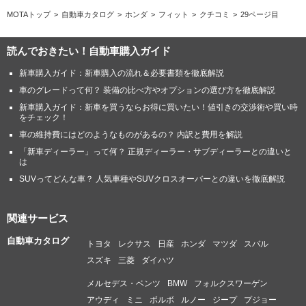
MOTAトップ
自動車カタログ
ホンダ
フィット
クチコミ
29ページ目
読んでおきたい！自動車購入ガイド
新車購入ガイド：新車購入の流れ＆必要書類を徹底解説
車のグレードって何？ 装備の比べ方やオプションの選び方を徹底解説
新車購入ガイド：新車を買うならお得に買いたい！値引きの交渉術や買い時
をチェック！
車の維持費にはどのようなものがあるの？ 内訳と費用を解説
「新車ディーラー」って何？ 正規ディーラー・サブディーラーとの違いと
は
SUVってどんな車？ 人気車種やSUVクロスオーバーとの違いを徹底解説
関連サービス
自動車カタログ
トヨタ
レクサス
日産
ホンダ
マツダ
スバル
スズキ
三菱
ダイハツ
メルセデス・ベンツ
BMW
フォルクスワーゲン
アウディ
ミニ
ボルボ
ルノー
ジープ
プジョー