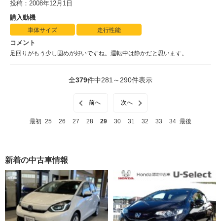
投稿：2008年12月1日
購入動機
車体サイズ
走行性能
コメント
足回りがもう少し固めが好いですね。運転中は静かだと思います。
全
379
件中281～290件表示
前へ
次へ
最初
25
26
27
28
29
30
31
32
33
34
最後
新着の中古車情報