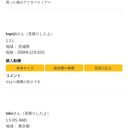
買った後のアフターケィアー
kapijii
さん（見積りしたよ）
1.3 L
地域： 茨城県
投稿：2008年12月10日
購入動機
車体サイズ
維持費や燃費
荷室の広さ
コメント
やはり燃費の良さです
take
さん（見積りしたよ）
1.5 RS 4WD
地域： 東京都