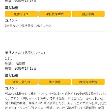
投稿：2009年1月17日
購入動機
車体サイズ
維持費や燃費
購入価格
コメント
3台目なので価格重視で検討したい
モリノ
さん（見積りしたよ）
1.3 L
地域： 滋賀県
投稿：2009年1月15日
購入動機
外観・見た目
購入価格
維持費や燃費
コメント
Vitzとの比較をして検討中です。 先代に比べてライトの中が黒く塗られてお
り、フロント周りもエッジが効いて精悍な顔つきになった。 かなり良いと
聞く燃費の良さ、実際にCVT車に試乗したが、ちょっとアクセルを戻しただ
けでアイドリングプラスにまで変速。 そこから踏み直しても最低限しか回