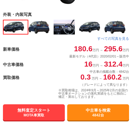
外装・内装写真
すべての写真を見る
180.6
295.6
新車価格
万円
～
万円
最新モデル（4代目）2020/02/01～販売中
16
312.4
中古車価格
万円
～
万円
中古車の掲載台数：4842台
0.3
160.2
買取価格
万円
～
万円
（グレードによって異なります）
※買取相場は、2024年9月～2025年2月の全国の
中古車オークションの落札実績をもとに独自に
補正・算出しております。
無料査定スタート
中古車を検索
MOTA車買取
4842台