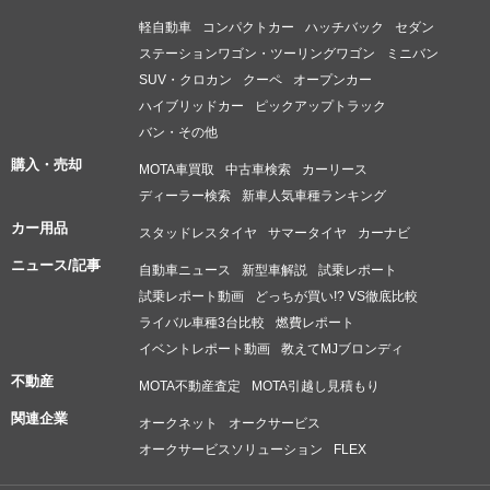
軽自動車
コンパクトカー
ハッチバック
セダン
ステーションワゴン・ツーリングワゴン
ミニバン
SUV・クロカン
クーペ
オープンカー
ハイブリッドカー
ピックアップトラック
バン・その他
購入・売却
MOTA車買取
中古車検索
カーリース
ディーラー検索
新車人気車種ランキング
カー用品
スタッドレスタイヤ
サマータイヤ
カーナビ
ニュース/記事
自動車ニュース
新型車解説
試乗レポート
試乗レポート動画
どっちが買い!? VS徹底比較
ライバル車種3台比較
燃費レポート
イベントレポート動画
教えてMJブロンディ
不動産
MOTA不動産査定
MOTA引越し見積もり
関連企業
オークネット
オークサービス
オークサービスソリューション
FLEX