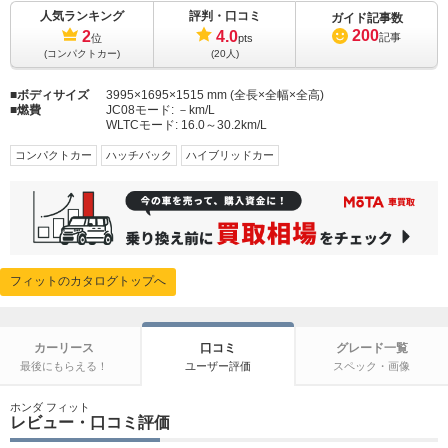
人気ランキング
評判・口コミ
ガイド記事数
200
2
4.0
記事
位
pts
(コンパクトカー)
(20人)
ボディサイズ
3995×1695×1515 mm (全長×全幅×全高)
燃費
JC08モード:
－km/L
WLTCモード:
16.0～30.2km/L
コンパクトカー
ハッチバック
ハイブリッドカー
フィットのカタログトップへ
カーリース
口コミ
グレード一覧
最後にもらえる！
ユーザー評価
スペック・画像
ホンダ フィット
レビュー・口コミ評価