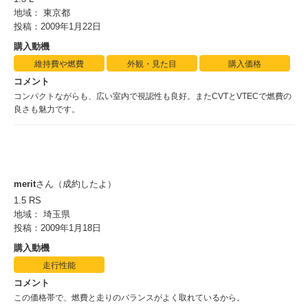
地域： 東京都
投稿：2009年1月22日
購入動機
維持費や燃費
外観・見た目
購入価格
コメント
コンパクトながらも、広い室内で視認性も良好。またCVTとVTECで燃費の
良さも魅力です。
merit
さん（成約したよ）
1.5 RS
地域： 埼玉県
投稿：2009年1月18日
購入動機
走行性能
コメント
この価格帯で、燃費と走りのバランスがよく取れているから。