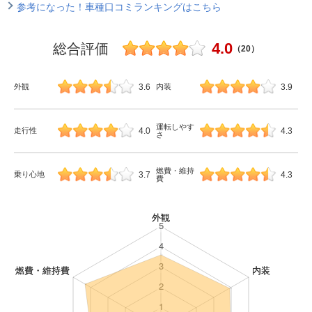
参考になった！車種口コミランキングはこちら
4.0
総合評価
（20）
3.6
3.9
外観
内装
運転しやす
4.0
4.3
走行性
さ
燃費・維持
3.7
4.3
乗り心地
費